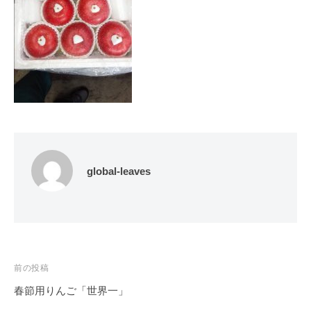
global-leaves
投
前の投稿
稿
春節用りんご「世界一」
ナ