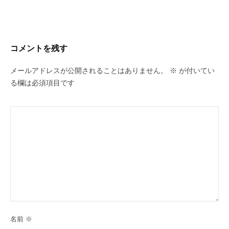
ビ
ゲ
ー
コメントを残す
シ
ョ
メールアドレスが公開されることはありません。
※
が付いてい
ン
る欄は必須項目です
名前
※