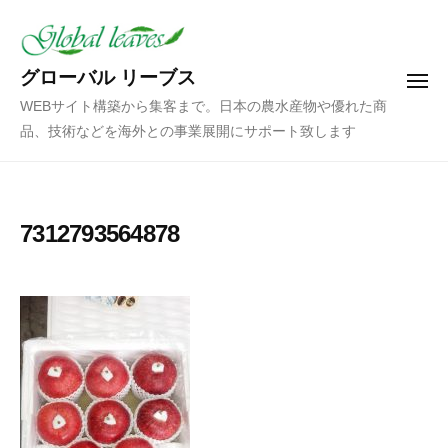
コ
ン
テ
グローバル リーブス
メ
ン
ニ
WEBサイト構築から集客まで。日本の農水産物や優れた商
ュ
ツ
ー
品、技術などを海外との事業展開にサポート致します
へ
ス
キ
ッ
7312793564878
プ