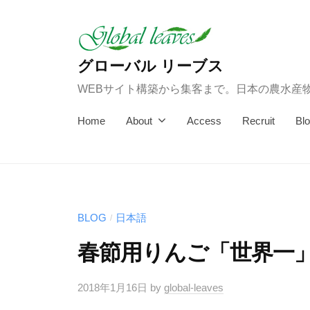
コ
ン
テ
グローバル リーブス
ン
WEBサイト構築から集客まで。日本の農水産
ツ
へ
Home
About
Access
Recruit
Bl
ス
キ
ッ
プ
BLOG
日本語
/
春節用りんご「世界一
2018年1月16日
by
global-leaves