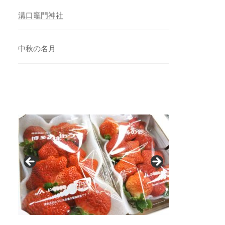
溝口竈門神社
中秋の名月