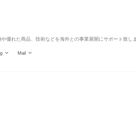
物や優れた商品、技術などを海外との事業展開にサポート致し
og
Mail
」