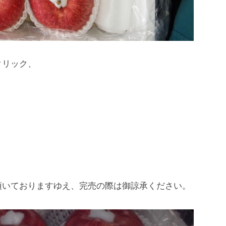
クリック、
頂いておりますゆえ、完売の際は御諒承ください。