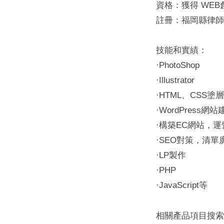
資格：獲得 WE
註冊：福岡縣律師
技能和實績：
·PhotoShop
·Illustrator
·HTML、CSS塗層
·WordPress網
·構築EC網站，運
·SEO對策，清單
·LP製作
·PHP
·JavaScript等
相關產品項目搜索