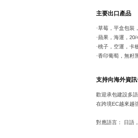
主要出口產品
·草莓，平盒包裝，
·蘋果，海運，20
·桃子，空運，卡
·香印葡萄，無籽
支持向海外資訊
歡迎承包建設多語
在跨境EC越來越
對應語言： 日語