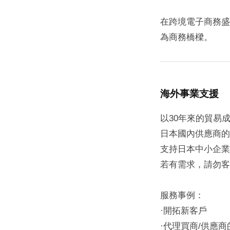
日
在跨境電子商務盛
by
global-
為商務橋樑。
leaves
海外事業支援
以30年來的貿易
日本國內供應商的
支持日本中小企業
若有需求，請勿客
服務事例：
·開拓新客戶
·代理買商/供應商