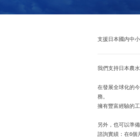
事
支援日本國内中小
業
我們支持日本農水
内
容
在發展全球化的今
務。
2021
擁有豐富經驗的工
年
12
另外，也可以準備
月
諮詢實績：在6個
29