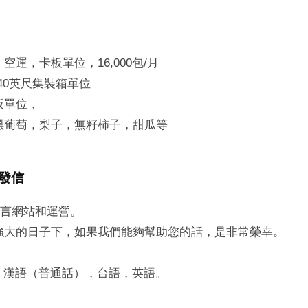
空運，卡板單位，16,000包/月
/40英尺集裝箱單位
板單位，
黑葡萄，梨子，無籽柿子，甜瓜等
發信
言網站和運營。
強大的日子下，如果我們能夠幫助您的話，是非常榮幸。
，漢語（普通話），台語，英語。