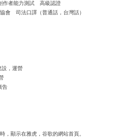
B創作者能力測試 高級認證
協會 司法口譯（普通話，台灣話）
站建設，運營
營
廣告
時，顯示在雅虎，谷歌的網站首頁。