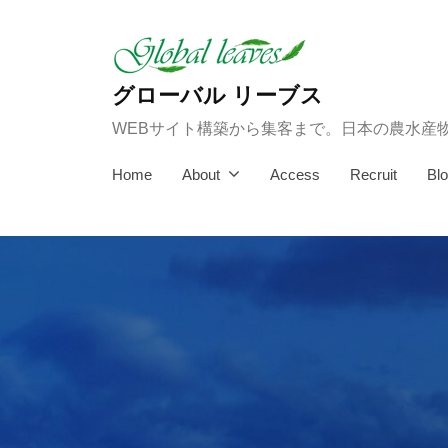
コ
ン
テ
グローバル リーブス
ン
WEBサイト構築から集客まで。日本の農水産
ツ
へ
Home
About
Access
Recruit
Bl
ス
キ
ッ
プ