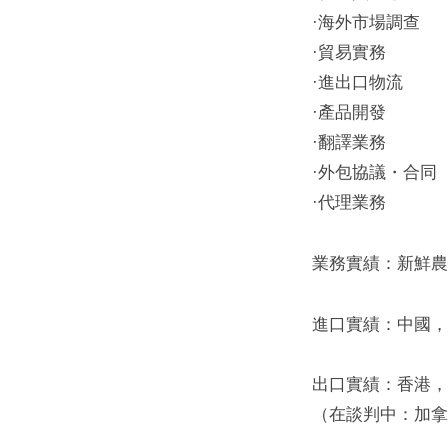
·海外市場調查
·貿易實務
·進出口物流
·產品開發
·翻譯業務
·外包協議・合同
·代理業務
業務實績：新鮮農
進口實績：中國，
出口實績：香港，
（在談判中：加拿