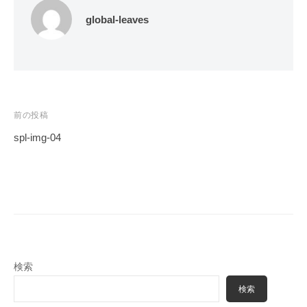
global-leaves
投
前の投稿
稿
spl-img-04
ナ
ビ
ゲ
ー
シ
ョ
検索
ン
検索