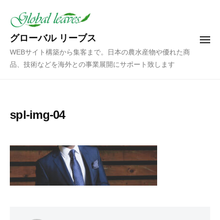
コ
ン
テ
グローバル リーブス
メ
ン
ニ
WEBサイト構築から集客まで。日本の農水産物や優れた商
ュ
ツ
ー
品、技術などを海外との事業展開にサポート致します
へ
ス
キ
ッ
spl-img-04
プ