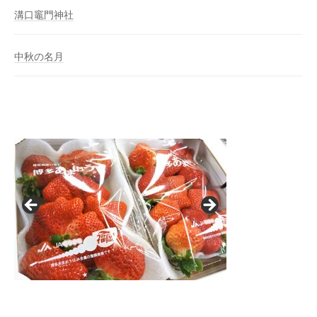
溝口竈門神社
中秋の名月