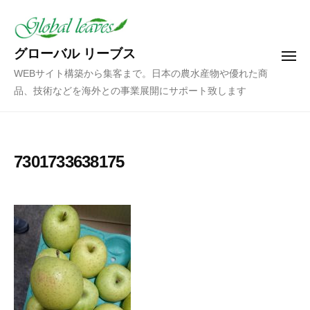
コ
ン
テ
グローバル リーブス
メ
ン
ニ
WEBサイト構築から集客まで。日本の農水産物や優れた商
ュ
ツ
ー
品、技術などを海外との事業展開にサポート致します
へ
ス
キ
ッ
7301733638175
プ