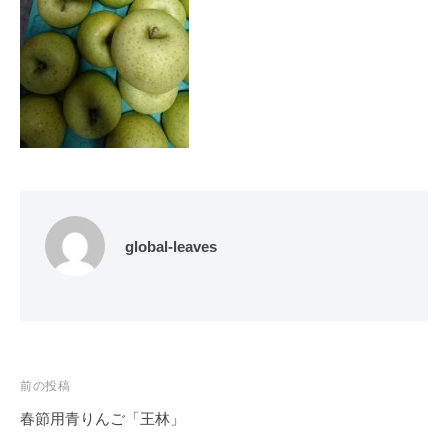
global-leaves
投
前の投稿
稿
春節用青りんご「王林」
ナ