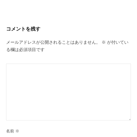
ビ
ゲ
ー
コメントを残す
シ
ョ
メールアドレスが公開されることはありません。
※
が付いてい
ン
る欄は必須項目です
名前
※