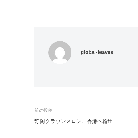
global-leaves
投
前の投稿
稿
静岡クラウンメロン、香港へ輸出
ナ