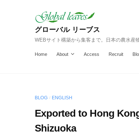
コ
ン
テ
グローバル リーブス
ン
WEBサイト構築から集客まで。日本の農水産
ツ
へ
Home
About
Access
Recruit
Bl
ス
キ
ッ
プ
BLOG
ENGLISH
/
Exported to Hong Kong
Shizuoka