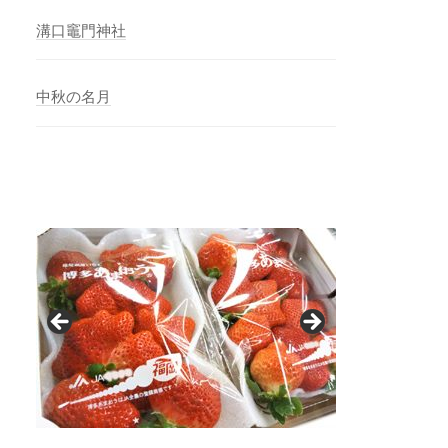
溝口竈門神社
中秋の名月