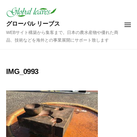
コ
ン
テ
グローバル リーブス
メ
ン
ニ
WEBサイト構築から集客まで。日本の農水産物や優れた商
ュ
ツ
ー
品、技術などを海外との事業展開にサポート致します
へ
ス
キ
ッ
IMG_0993
プ