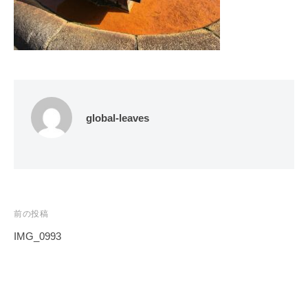
global-leaves
投
前の投稿
稿
IMG_0993
ナ
ビ
ゲ