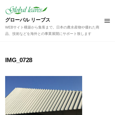
コ
ン
テ
グローバル リーブス
メ
ン
ニ
WEBサイト構築から集客まで。日本の農水産物や優れた商
ュ
ツ
ー
品、技術などを海外との事業展開にサポート致します
へ
ス
キ
ッ
IMG_0728
プ