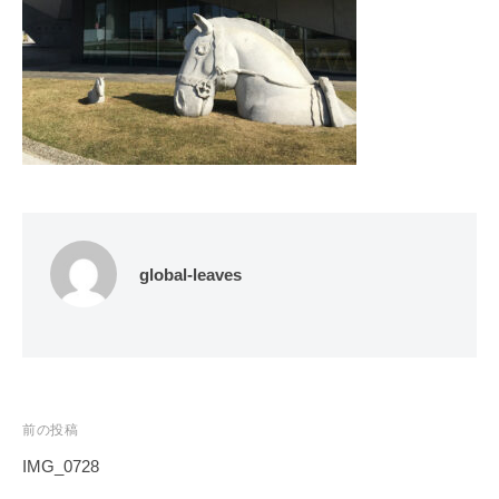
global-leaves
投
前の投稿
稿
IMG_0728
ナ