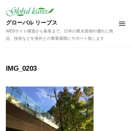
コ
ン
テ
グローバル リーブス
メ
ン
ニ
WEBサイト構築から集客まで。日本の農水産物や優れた商
ュ
ツ
ー
品、技術などを海外との事業展開にサポート致します
へ
ス
キ
ッ
IMG_0203
プ