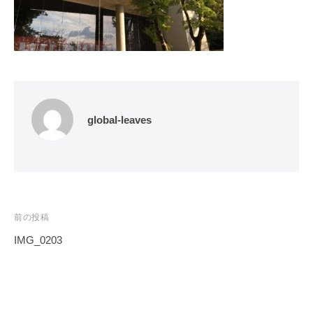
global-leaves
投
前の投稿
稿
IMG_0203
ナ
ビ
ゲ