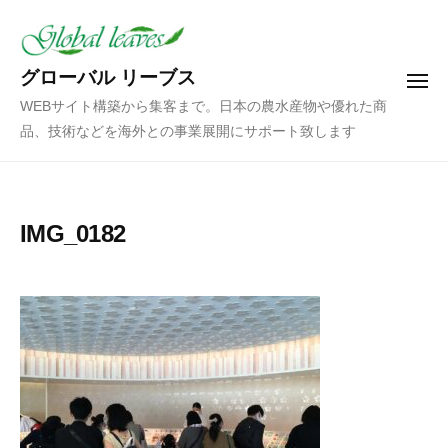
コ
ン
テ
グローバル リーブス
メ
ン
ニ
WEBサイト構築から集客まで。日本の農水産物や優れた商
ュ
ツ
ー
品、技術などを海外との事業展開にサポート致します
へ
ス
キ
ッ
IMG_0182
プ