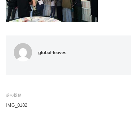
global-leaves
投
前の投稿
稿
IMG_0182
ナ
ビ
ゲ