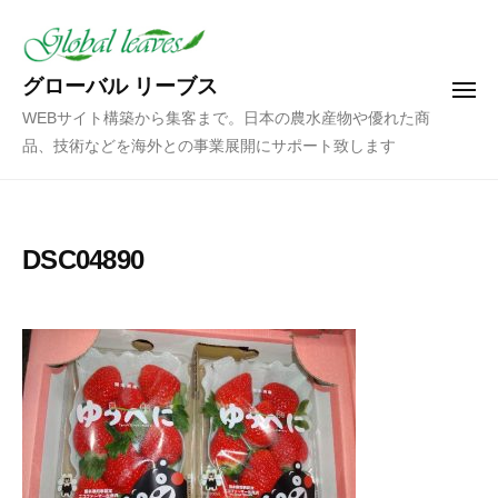
コ
ン
テ
グローバル リーブス
メ
ン
ニ
WEBサイト構築から集客まで。日本の農水産物や優れた商
ュ
ツ
ー
品、技術などを海外との事業展開にサポート致します
へ
ス
キ
ッ
DSC04890
プ