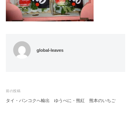
global-leaves
投
前の投稿
稿
タイ・バンコクへ輸出 ゆうべに・熊紅 熊本のいちご
ナ
ビ
ゲ