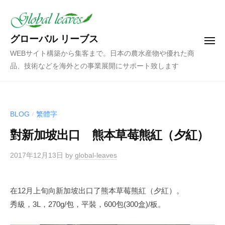
コ
ン
テ
グローバル リーブス
メ
ン
ニ
WEBサイト構築から集客まで。日本の農水産物や優れた商
ュ
ツ
ー
品、技術などを海外との事業展開にサポート致します
へ
ス
キ
ッ
BLOG
繁體字
/
プ
對新加坡出口 熊本草莓熊紅（夕紅）
2017年12月13日
by
global-leaves
在12月上旬向新加坡出口了熊本草莓熊紅（夕紅）。
秀級，3L，270g/包，平裝，600包(300盒)/板。