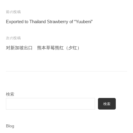
投
前の投稿
稿
Exported to Thailand Strawberry of “Yuubeni”
ナ
ビ
次の投稿
ゲ
对新加坡出口 熊本草莓熊红（夕红）
ー
シ
ョ
ン
検索
検索
Blog