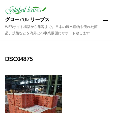
コ
ン
テ
グローバル リーブス
メ
ン
ニ
WEBサイト構築から集客まで。日本の農水産物や優れた商
ュ
ツ
ー
品、技術などを海外との事業展開にサポート致します
へ
ス
キ
ッ
DSC04875
プ