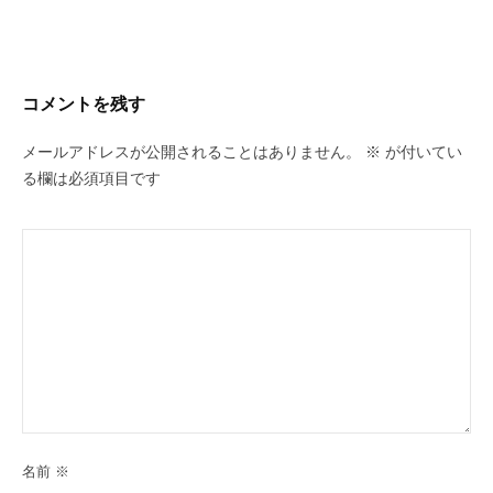
ビ
ゲ
ー
コメントを残す
シ
ョ
メールアドレスが公開されることはありません。
※
が付いてい
ン
る欄は必須項目です
名前
※