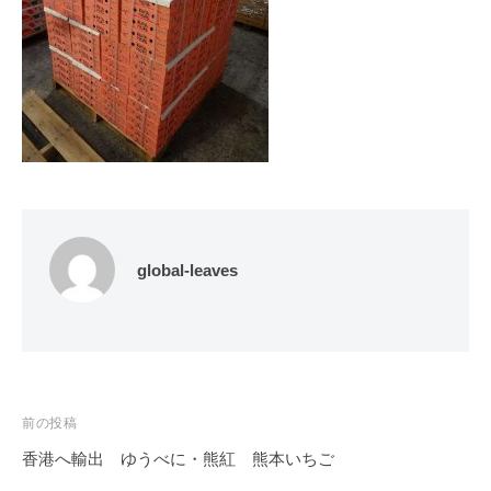
global-leaves
投
前の投稿
稿
香港へ輸出 ゆうべに・熊紅 熊本いちご
ナ