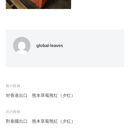
global-leaves
投
前の投稿
稿
对香港出口 熊本草莓熊红（夕红）
ナ
ビ
次の投稿
ゲ
對泰國出口 熊本草莓熊紅（夕紅）
ー