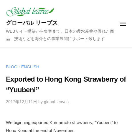
コ
ン
テ
グローバル リーブス
メ
ン
ニ
WEBサイト構築から集客まで。日本の農水産物や優れた商
ュ
ツ
ー
品、技術などを海外との事業展開にサポート致します
へ
ス
キ
ッ
BLOG
ENGLISH
/
プ
Exported to Hong Kong Strawberry of
“Yuubeni”
2017年12月11日
by
global-leaves
We biginning exported Kumamoto strawberry, “Yuubeni” to
Hong Kong at the end of November.