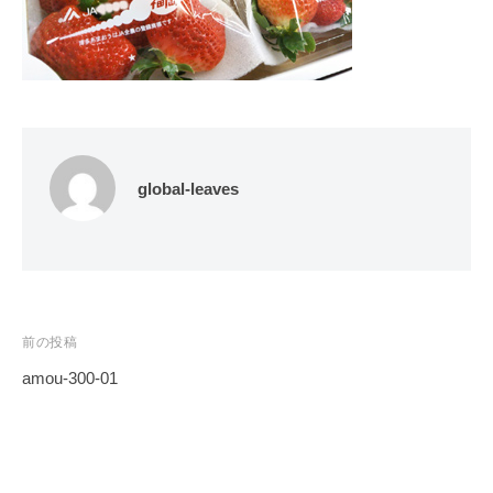
global-leaves
投
前の投稿
稿
amou-300-01
ナ
ビ
ゲ