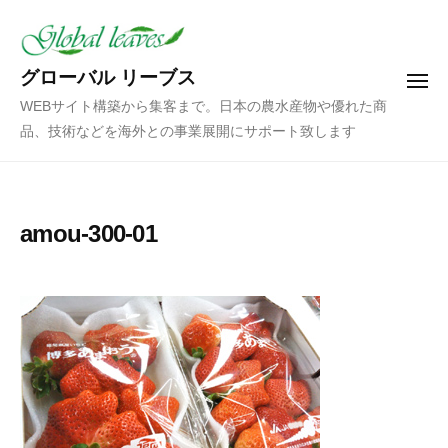
コ
ン
テ
グローバル リーブス
メ
ン
ニ
WEBサイト構築から集客まで。日本の農水産物や優れた商
ュ
ツ
ー
品、技術などを海外との事業展開にサポート致します
へ
ス
キ
ッ
amou-300-01
プ