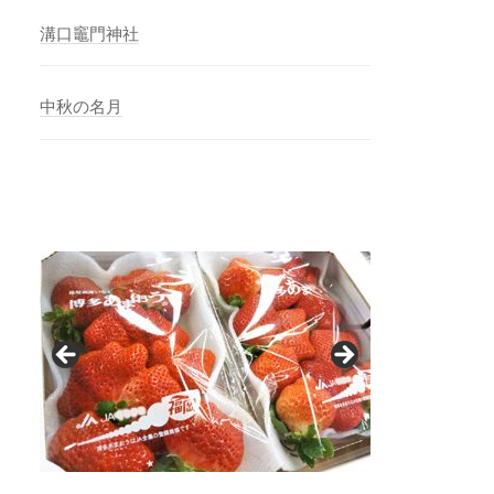
溝口竈門神社
中秋の名月