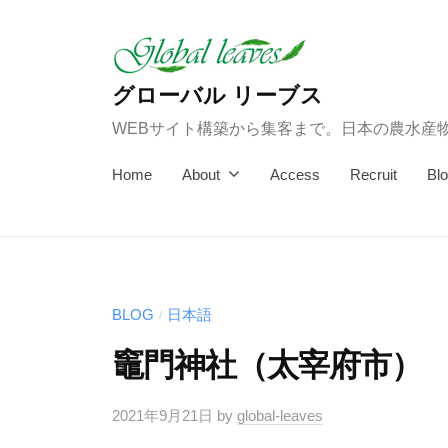
コ
ン
テ
グローバル リーブス
ン
WEBサイト構築から集客まで。日本の農水産
ツ
へ
Home
About
Access
Recruit
Bl
ス
キ
ッ
プ
BLOG
日本語
/
竈門神社（太宰府市）
2021年9月21日
by
global-leaves