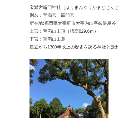
宝満宮竈門神社（ほうまんぐうかまどじん
別名：宝満宮、竈門宮
所在地:福岡県太宰府市大字内山字御供屋谷
上宮：宝満山山頂（標高829.6ｍ）
下宮：宝満山山麓
建立から1300年以上の歴史を誇る神社と云