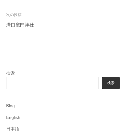
ナ
ビ
次の投稿
ゲ
溝口竈門神社
ー
シ
ョ
ン
検索
検索
Blog
English
日本語