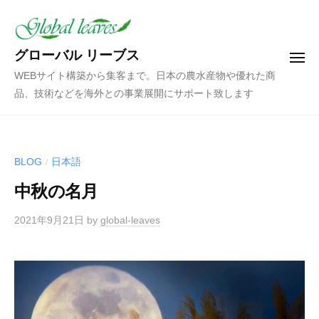
コ
ン
テ
グローバル リーブス
メ
ン
ニ
WEBサイト構築から集客まで。日本の農水産物や優れた商
ュ
ツ
ー
品、技術などを海外との事業展開にサポート致します
へ
ス
キ
ッ
BLOG
日本語
/
プ
中秋の名月
2021年9月21日
by
global-leaves