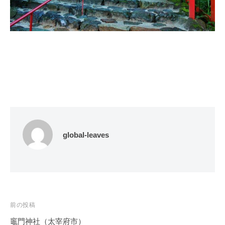
global-leaves
投
前の投稿
稿
竈門神社（太宰府市）